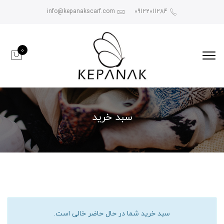
info@kepanakscarf.com
09122011284
0
سبد خرید
سبد خرید شما در حال حاضر خالی است.