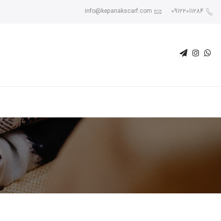
info@kepanakscarf.com
09122011284
ص