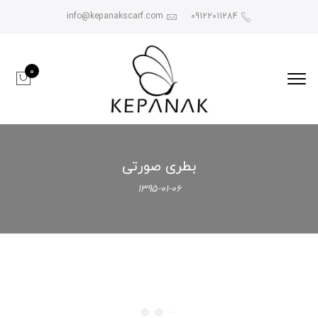
info@kepanakscarf.com
09122011284
0
بطری صورتی
۱۳۹۵-۰۱-۰۶