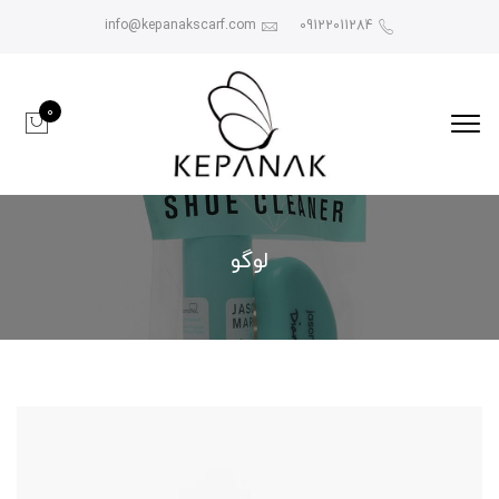
info@kepanakscarf.com
09122011284
0
لوگو