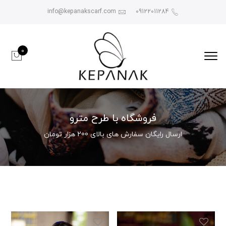
info@kepanakscarf.com
09122011284
0
فروشگاه با طرح مترو
ارسال رایگان سفارش های بالای 200 هزار تومان